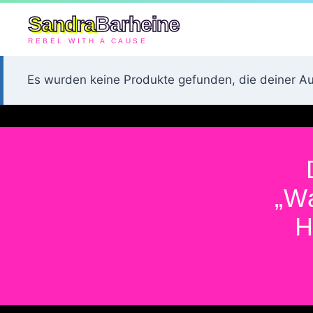
Sandra
Barheine
REBEL WITH A CAUSE
Es wurden keine Produkte gefunden, die deiner A
„W
H