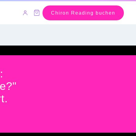
Chiron Reading buchen
:
e?"
t.