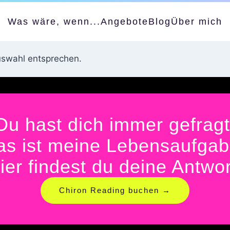
Was wäre, wenn...
Angebote
Blog
Über mich
uswahl entsprechen.
Du hast dich immer gefragt
as ist meine Lebensaufgab
ier findest du deine Antwor
Chiron Reading buchen →