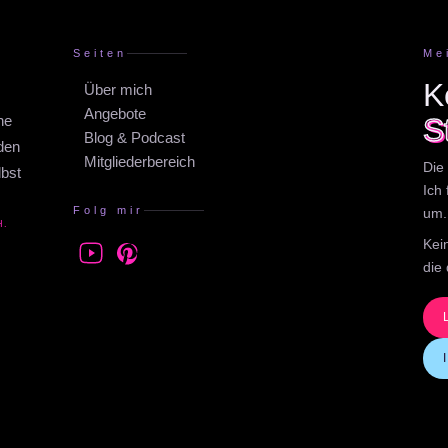
Seiten
Me
K
Über mich
Angebote
ne
S
Blog & Podcast
aden
Mitgliederbereich
Die 
lbst
Ich
Folg mir
um.
H.
Kei
die