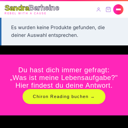
Sandra
Barheine
REBEL WITH A CAUSE
Es wurden keine Produkte gefunden, die
deiner Auswahl entsprechen.
Du hast dich immer gefragt:
„Was ist meine Lebensaufgabe?"
Hier findest du deine Antwort.
Chiron Reading buchen →