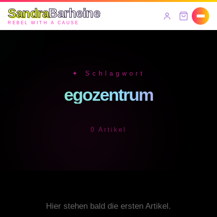
Sandra
Barheine
REBEL WITH A CAUSE
✦ Schlagwort
egozentrum
0 Artikel
Hier stehen bald die ersten Artikel.