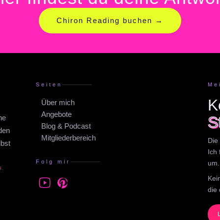
Chiron Reading buchen →
Seiten
Me
K
Über mich
Angebote
ne
S
Blog & Podcast
aden
Mitgliederbereich
Die 
lbst
Ich
Folg mir
um.
H.
Kei
die