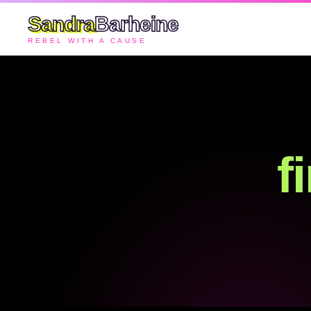
Sandra
Barheine
REBEL WITH A CAUSE
f