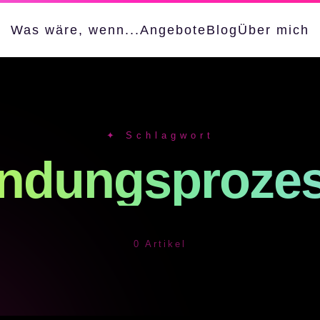
Was wäre, wenn...
Angebote
Blog
Über mich
✦ Schlagwort
indungsproze
0 Artikel