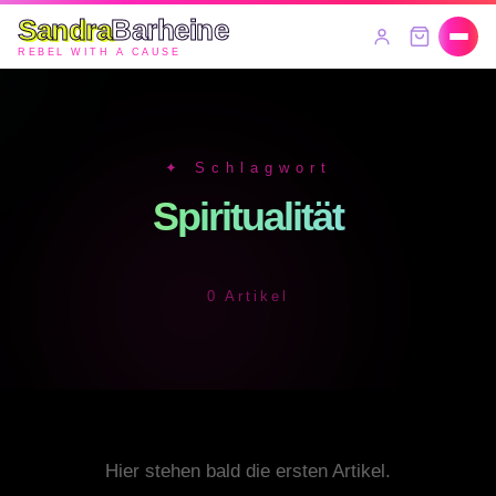
Sandra
Barheine
REBEL WITH A CAUSE
✦ Schlagwort
Spiritualität
0 Artikel
Hier stehen bald die ersten Artikel.