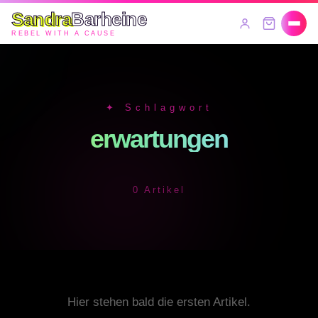
Sandra
Barheine
REBEL WITH A CAUSE
✦ Schlagwort
erwartungen
0 Artikel
Hier stehen bald die ersten Artikel.