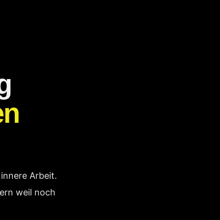
ig
en
innere Arbeit.
dern weil noch