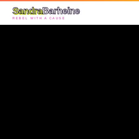
Sandra
Barheine
REBEL WITH A CAUSE