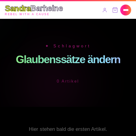
Sandra
Barheine
REBEL WITH A CAUSE
✦ Schlagwort
Glaubenssätze ändern
0 Artikel
Hier stehen bald die ersten Artikel.