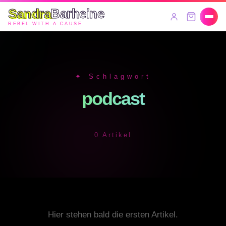
Sandra
Barheine
REBEL WITH A CAUSE
✦ Schlagwort
podcast
0 Artikel
Hier stehen bald die ersten Artikel.