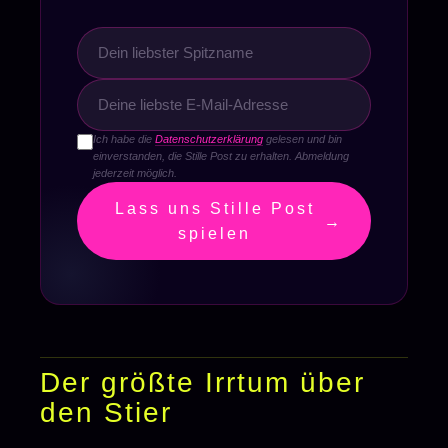
Ich habe die
Datenschutzerklärung
gelesen und bin
einverstanden, die Stille Post zu erhalten. Abmeldung
jederzeit möglich.
Lass uns Stille Post
→
spielen
Der größte Irrtum über
den Stier