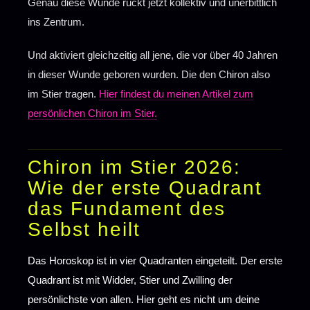
Genau diese Wunde rückt jetzt kollektiv und unerbittlich
Wenn du Chiron im Stier in deinem
◆
Geburtshoroskop trägst
ins Zentrum.
Wenn du Chiron in einem anderen Zeichen
Und aktiviert gleichzeitig all jene, die vor über 40 Jahren
◆
hast
in dieser Wunde geboren wurden. Die den Chiron also
im Stier tragen.
Hier findest du meinen Artikel zum
persönlichen Chiron im Stier.
Chiron im Stier 2026:
Wie der erste Quadrant
das Fundament des
Selbst heilt
Das Horoskop ist in vier Quadranten eingeteilt. Der erste
Quadrant ist mit Widder, Stier und Zwilling der
persönlichste von allen. Hier geht es nicht um deine