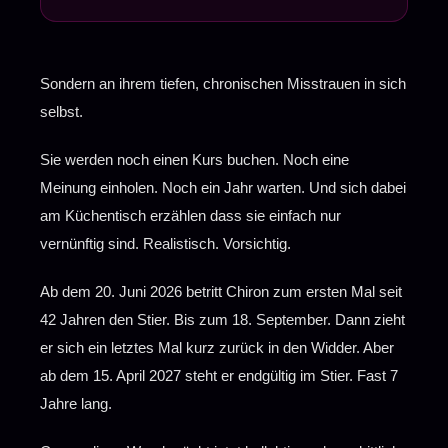
Chiron im Stier 2026: Wie der erste
Quadrant das Fundament des Selbst
1
heilt
Sondern an ihrem tiefen, chronischen Misstrauen in sich
Das ist Chiron im Stier: Die Angst, für
2
Nähe nicht zu genügen
selbst.
Das unbewusste Muster: Die ewige
Sie werden noch einen Kurs buchen. Noch eine
3
Vorbereitung als Ersatz für Vertrauen
Meinung einholen. Noch ein Jahr warten. Und sich dabei
am Küchentisch erzählen dass sie einfach nur
Der größte Irrtum über den Stier
4
vernünftig sind. Realistisch. Vorsichtig.
Was Chiron im Stier in den nächsten 7
5
Ab dem 20. Juni 2026 betritt Chiron zum ersten Mal seit
Jahren ins Feld bringt
42 Jahren den Stier. Bis zum 18. September. Dann zieht
Warum diese Phase uns auf das
er sich ein letztes Mal kurz zurück in den Widder. Aber
6
Nächste vorbereitet
ab dem 15. April 2027 steht er endgültig im Stier. Fast 7
Jahre lang.
Was das für dich persönlich bedeutet
7