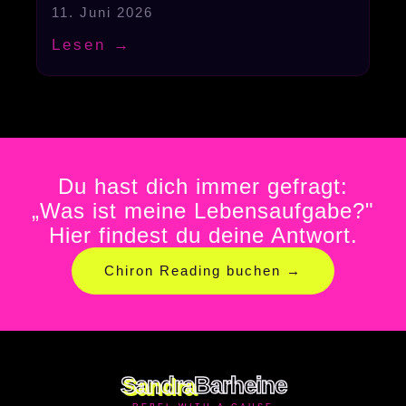
11. Juni 2026
Chiron
Lesen →
Du hast dich immer gefragt:
„Was ist meine Lebensaufgabe?"
Hier findest du deine Antwort.
Chiron Reading buchen →
Sandra
Barheine