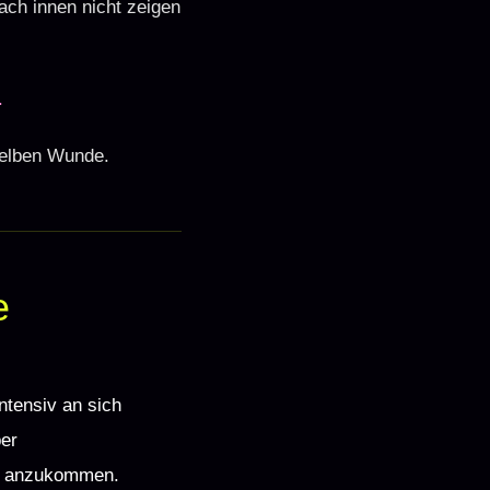
ach innen nicht zeigen
.
rselben Wunde.
e
ntensiv an sich
ber
ht anzukommen.