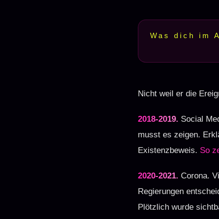
Was dich im A
Das ist Chi
1
Das unbewu
2
Nicht weil er die Erei
Der Bruchpu
3
2018-2019.
Social Med
Die Existen
4
musst es zeigen. Erkl
Existenzbeweis.
So ze
Dein persön
5
2020-2021.
Corona. Vi
Lass uns de
6
Regierungen entscheid
Plötzlich wurde sichtb