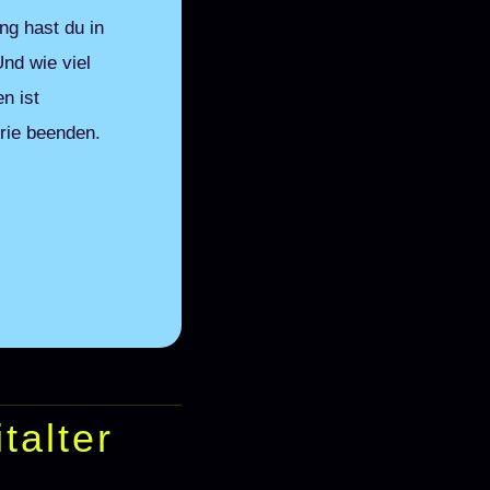
ng hast du in
nd wie viel
n ist
orie beenden.
talter