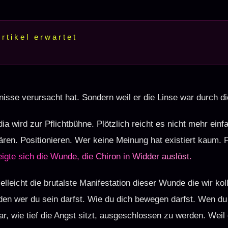
rtikel erwartet
ron in Widder
sste Muster: Das Zeitalter der ungefragten Meinungen
gnisse verursacht hat. Sondern weil er die Linse war durch di
nkt: Warum Selbstoptimierung gerade an ihre Grenzen stößt
ia wird zur Pflichtbühne. Plötzlich reicht es nicht mehr einf
zfrage unserer Zeit
ären. Positionieren. Wer keine Meinung hat existiert kaum.
igte sich die Wunde, die Chiron in Widder auslöst.
liches System im kollektiven Sturm
elleicht die brutalste Manifestation dieser Wunde die wir koll
in System lesen
en wer du sein darfst. Wie du dich bewegen darfst. Wen d
ar, wie tief die Angst sitzt, ausgeschlossen zu werden. Wei