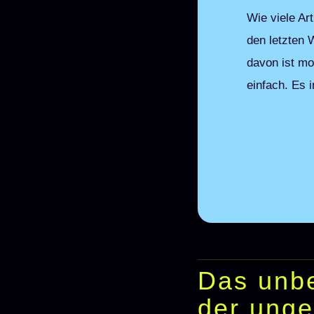
Wie viele Ar
den letzten 
davon ist mo
einfach. Es 
Das unbe
der unge