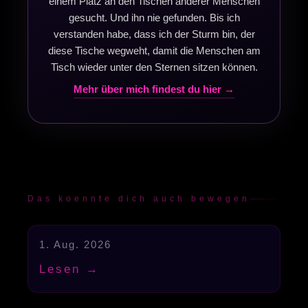
einem Platz an den Tischen anderer Menschen
gesucht. Und ihn nie gefunden. Bis ich
verstanden habe, dass ich der Sturm bin, der
diese Tische wegweht, damit die Menschen am
Tisch wieder unter den Sternen sitzen können.
Mehr über mich findest du hier →
Das koennte dich auch bewegen
1. Aug. 2026
Hochfunktional
Lesen →