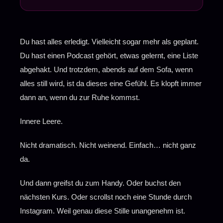
Innere Leere: Was dieses Gefühl
1
wirklich bedeutet
Fünf Fragen die zeigen wo du wirklich
2
Du hast alles erledigt. Vielleicht sogar mehr als geplant.
stehst
Du hast einen Podcast gehört, etwas gelernt, eine Liste
Frage 1:Wann hast du das letzte Mal einen
abgehakt. Und trotzdem, abends auf dem Sofa, wenn
Morgen begonnen ohne sofort zu scannen,
◆
alles still wird, ist da dieses eine Gefühl. Es klopft immer
wer heute etwas von dir braucht?
dann an, wenn du zur Ruhe kommst.
Frage 2:Welche Nachricht, welche
Entscheidung, welchen Moment schiebst
Innere Leere.
◆
du gerade vor dir her?
Nicht dramatisch. Nicht weinend. Einfach… nicht ganz
Frage 3:Wann hast du das letzte Mal zehn
da.
Minuten nichts getan. Ohne sofort dein
◆
Handy zu nehmen? Wirklich NICHTS.
Und dann greifst du zum Handy. Oder buchst den
Frage 4:Wann hast du das letzte Mal
nächsten Kurs. Oder scrollst noch eine Stunde durch
deinem ersten Gefühl vertraut, ohne es
◆
Instagram. Weil genau diese Stille unangenehm ist.
danach noch drei Tage zu zerdenken und
mindestens zwei Menschen zu fragen?