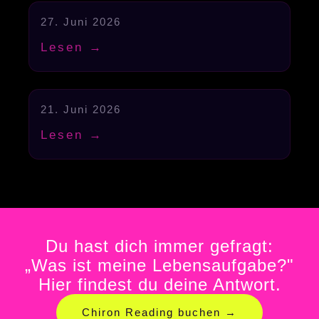
27. Juni 2026
Hochfunktional
Lesen →
21. Juni 2026
Hochfunktional
Lesen →
Du hast dich immer gefragt:
„Was ist meine Lebensaufgabe?"
Hier findest du deine Antwort.
Chiron Reading buchen →