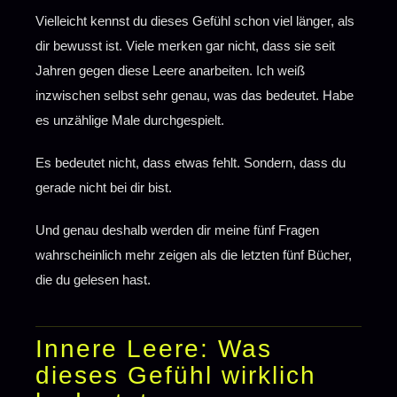
Vielleicht kennst du dieses Gefühl schon viel länger, als
Frage 5:Stell dir vor, dein Körper wüsste
dir bewusst ist. Viele merken gar nicht, dass sie seit
heute: Die Welt bricht nicht zusammen,
◆
wenn ich Nein sage.
Jahren gegen diese Leere anarbeiten. Ich weiß
inzwischen selbst sehr genau, was das bedeutet. Habe
Warum Wissen dir bei innerer Leere
3
es unzählige Male durchgespielt.
nicht hilft
Es bedeutet nicht, dass etwas fehlt. Sondern, dass du
Was dein Körper braucht, um Frieden
4
zu lernen
gerade nicht bei dir bist.
Das hier hat meine Klientin Julia
Und genau deshalb werden dir meine fünf Fragen
geschrieben, nachdem sie das Audio
◆
wahrscheinlich mehr zeigen als die letzten fünf Bücher,
gehört hat:
die du gelesen hast.
Innere Leere: Was
dieses Gefühl wirklich